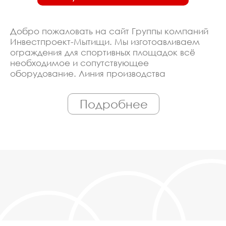
Добро пожаловать на сайт Группы компаний
Инвестпроект-Мытищи. Мы изготоавливаем
ограждения для спортивных площадок всё
необходимое и сопутствующее
оборудование. Линия производства
оборудована современными ЧПУ станками,
работает только квалифицированный
Подробнее
персонал. Поэтому Вы всегда можете
рассчитывать на исключительно высокую
надёжность. Автоматизация производства
позволяет нам сохранять низкие цены - вы
можете купить у нас ограждения для
спортивных площадок в Мытищах,
действительно, очень дешево. Наши
менеджеры сделают Вам спецпредложение и
индивидуальные скидки. Всё наше
оборудование сертифицировано по ГОСТ.
Используем только экологически чистые
материалы. Можем производить